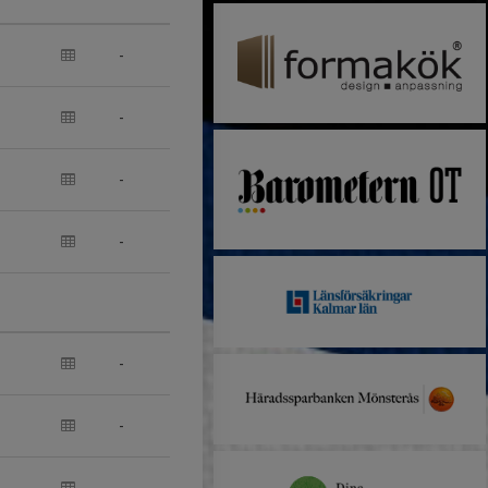
-
-
-
-
-
-