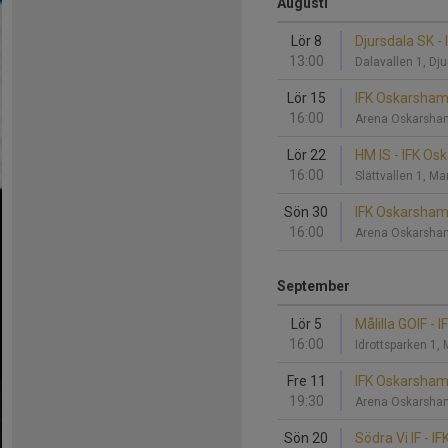
Augusti
Lör 8
Djursdala SK -
13:00
Dalavallen 1, Dj
Lör 15
IFK Oskarshamn
16:00
Arena Oskarsha
Lör 22
HM IS - IFK O
16:00
Slättvallen 1, M
Sön 30
IFK Oskarshamn
16:00
Arena Oskarsha
September
Lör 5
Målilla GOIF -
16:00
Idrottsparken 1, 
Fre 11
IFK Oskarsham
19:30
Arena Oskarsha
Sön 20
Södra Vi IF - 