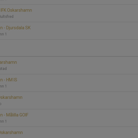
- IFK Oskarshamn
Hultsfred
 - Djursdala SK
mn 1
skarshamn
kstad
n - HM IS
mn 1
 Oskarshamn
bo
 - Målilla GOIF
mn 1
K Oskarshamn