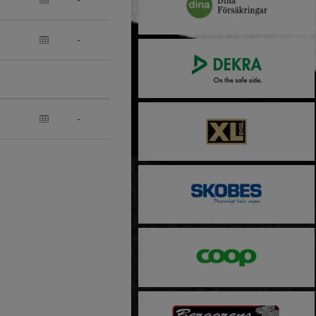
-
-
-