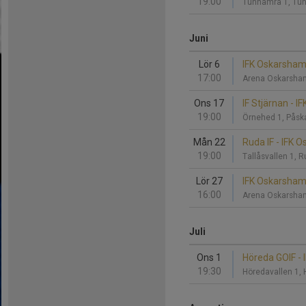
19:00
Tunhamra 1, T
Juni
Lör 6
IFK Oskarshamn
17:00
Arena Oskarsha
Ons 17
IF Stjärnan - 
19:00
Örnehed 1, Påsk
Mån 22
Ruda IF - IFK 
19:00
Tallåsvallen 1,
Lör 27
IFK Oskarshamn
16:00
Arena Oskarsha
Juli
Ons 1
Höreda GOIF -
19:30
Höredavallen 1,