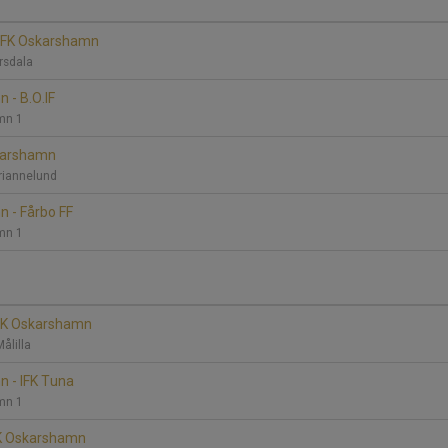
 IFK Oskarshamn
ursdala
 - B.O.IF
mn 1
skarshamn
ariannelund
 - Fårbo FF
mn 1
 IFK Oskarshamn
Målilla
n - IFK Tuna
mn 1
IFK Oskarshamn