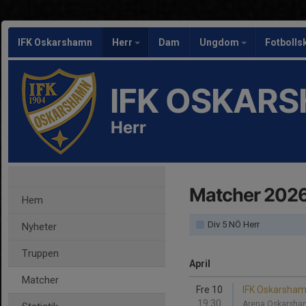
IFK Oskarshamn
Herr
Dam
Ungdom
Fotbolls
IFK OSKAR
Herr
Matcher 202
Hem
Div 5 NÖ Herr
Nyheter
Truppen
April
Matcher
Fre 10
IFK Oskarshamn
19:30
Arena Oskarsha