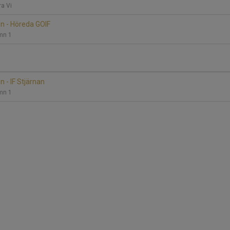
ra Vi
n - Höreda GOIF
mn 1
 - IF Stjärnan
mn 1