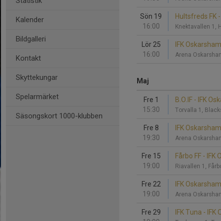
Statistik
Sön 19
Hultsfreds FK 
Kalender
16:00
Knektavallen 1, 
Bildgalleri
Lör 25
IFK Oskarshamn
16:00
Arena Oskarsha
Kontakt
Skyttekungar
Maj
Spelarmärket
Fre 1
B.O.IF - IFK O
15:30
Torvalla 1, Blac
Säsongskort 1000-klubben
Fre 8
IFK Oskarsham
19:30
Arena Oskarsha
Fre 15
Fårbo FF - IFK
19:00
Riavallen 1, Får
Fre 22
IFK Oskarshamn
19:00
Arena Oskarsha
Fre 29
IFK Tuna - IF