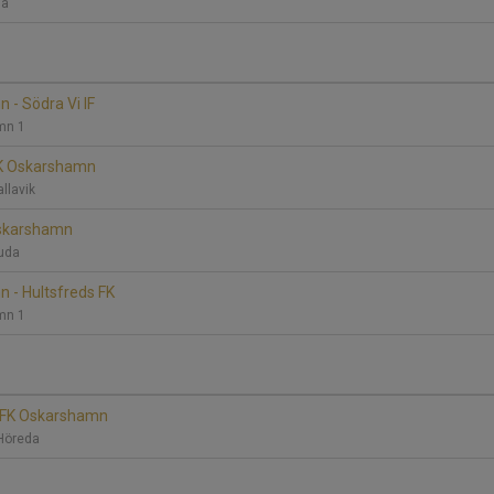
una
 - Södra Vi IF
mn 1
IFK Oskarshamn
allavik
Oskarshamn
 Ruda
 - Hultsfreds FK
mn 1
 IFK Oskarshamn
 Höreda