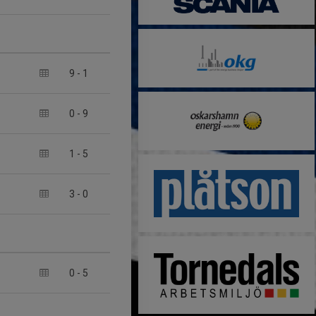
9
-
1
0
-
9
1
-
5
3
-
0
0
-
5