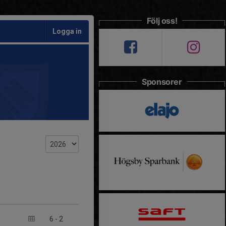
Följ oss!
Logga in
Sponsorer
6
-
2