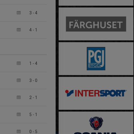
3
-
4
4
-
1
1
-
4
3
-
0
2
-
1
5
-
1
0
-
5