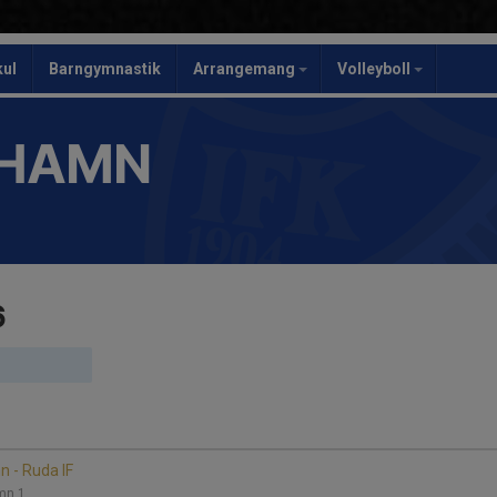
kul
Barngymnastik
Arrangemang
Volleyboll
SHAMN
6
 - Ruda IF
mn 1