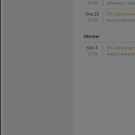
16:00
Ulfveskog 1, Söd
Ons 23
IFK Oskarsham
19:30
Arena Oskarsha
Oktober
Sön 4
IFK Oskarshamn
13:00
Arena Oskarsha