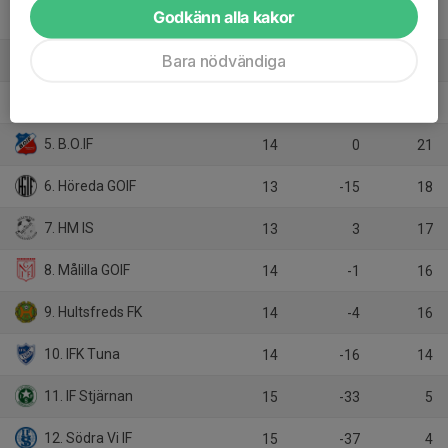
Godkänn alla kakor
2. Ruda IF
14
24
36
Bara nödvändiga
3. Fårbo FF
14
23
35
4. Djursdala SK
14
3
23
5. B.O.IF
14
0
21
6. Höreda GOIF
13
-15
18
7. HM IS
13
3
17
8. Målilla GOIF
14
-1
16
9. Hultsfreds FK
14
-4
16
10. IFK Tuna
14
-16
14
11. IF Stjärnan
15
-33
5
12. Södra Vi IF
15
-37
4