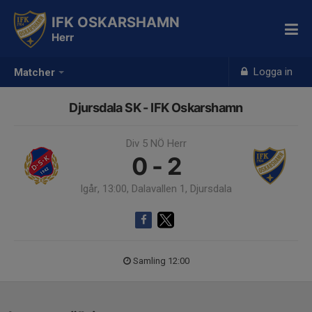
IFK OSKARSHAMN
Herr
Logga in
Matcher
Djursdala SK - IFK Oskarshamn
Div 5 NÖ Herr
0 - 2
Igår, 13:00, Dalavallen 1, Djursdala
Samling 12:00