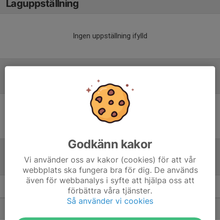
Laguppställning
Ingen uppställning ifylld
Referat
Inget referat skrivet
Godkänn kakor
Vi använder oss av kakor (cookies) för att vår
Tabell
webbplats ska fungera bra för dig. De används
även för webbanalys i syfte att hjälpa oss att
förbättra våra tjänster.
Div 5 NÖ Herr
M
+/-
P
Så använder vi cookies
1. IFK Oskarshamn
14
53
39