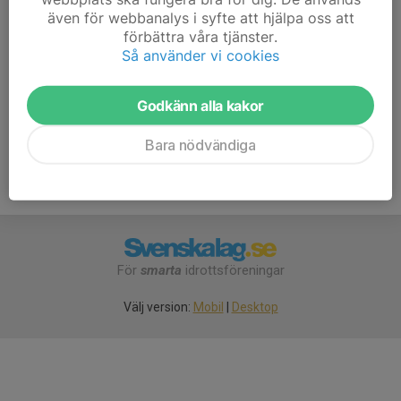
även för webbanalys i syfte att hjälpa oss att
koddex@telia.com
förbättra våra tjänster.
Frederic Coudret
Så använder vi cookies
Tränare
070-333 60 44
Godkänn alla kakor
fred.coudret@hotmail.com
Bara nödvändiga
För
smarta
idrottsföreningar
Välj version:
Mobil
|
Desktop