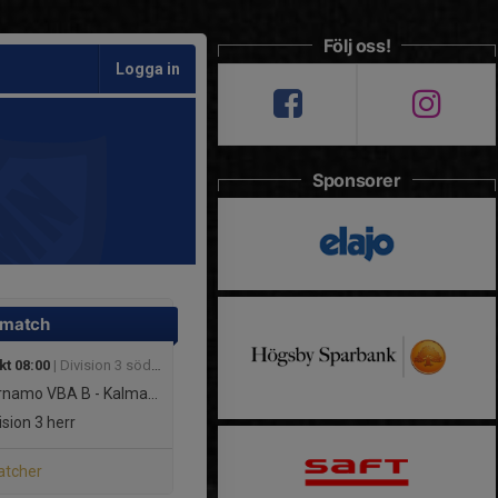
Följ oss!
Logga in
Sponsorer
 match
kt 08:00
| Division 3 södra - mitt herrar
amo VBA B - Kalmar VBK B
ision 3 herr
atcher