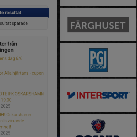
e resultat
esultat sparade
er från
ningen
lens dag 6/6
ör Alla hjärtans - cupen
TE IFK OSKARSHAMN
l 19:00
 2025
 IFK Oskarshamn
bolls växande
amhet!
 2025