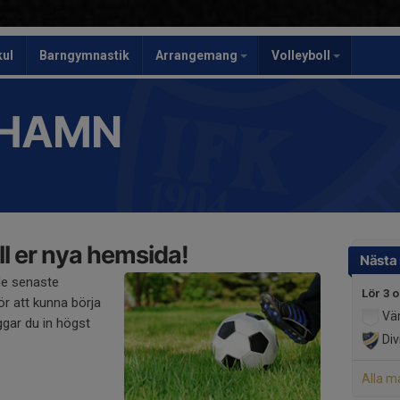
kul
Barngymnastik
Arrangemang
Volleyboll
SHAMN
l er nya hemsida!
Nästa
de senaste
Lör 3 o
r att kunna börja
Värn
gar du in högst
Div
Alla m