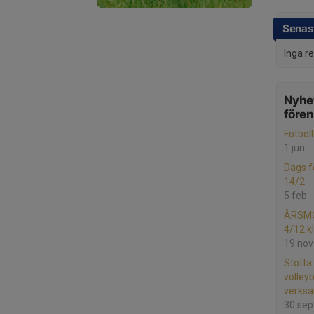
Senast
Inga r
Nyhet
före
Fotbol
1 jun
Dags f
14/2
5 feb
ÅRSMÖ
4/12 k
19 nov
Stötta
volley
verks
30 sep