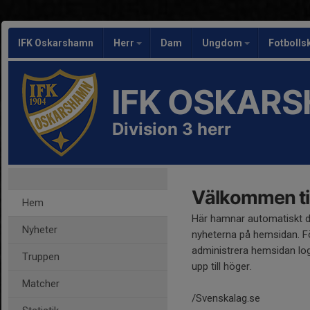
IFK Oskarshamn
Herr
Dam
Ungdom
Fotbolls
IFK OSKAR
Division 3 herr
Välkommen til
Hem
Här hamnar automatiskt 
Nyheter
nyheterna på hemsidan. Fö
administrera hemsidan log
Truppen
upp till höger.
Matcher
/Svenskalag.se