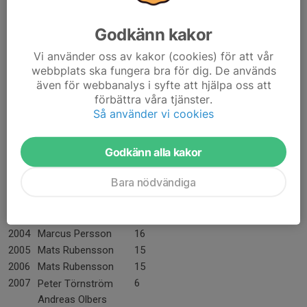
1990
Jonas Palmqvist
7
1991
Joakim Karlsson
9
Godkänn kakor
1992
Joakim Karlsson
19
1993
Robert Linnsand
7
Vi använder oss av kakor (cookies) för att vår
1994
Robert Linnsand
8
webbplats ska fungera bra för dig. De används
även för webbanalys i syfte att hjälpa oss att
1995
Hans Moberg
13
förbättra våra tjänster.
1996
Shenoll Bilibani
13
Så använder vi cookies
1997
Joakim Karlsson
12
1998
Joakim Karlsson
7
Godkänn alla kakor
1999
Danny Savic
12
2000
Robert Linnsand
14
Bara nödvändiga
2001
Mats Rubensson
11
2002
Joakim Karlsson
15
2003
Marcus Persson
19
2004
Marcus Persson
16
2005
Mats Rubensson
15
2006
Mats Rubensson
15
2007
6
Peter Törnström
Andreas Olbers