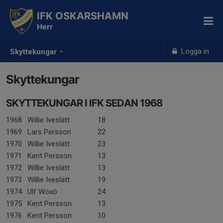
IFK OSKARSHAMN
Herr
Logga in
Skyttekungar
Skyttekungar
SKYTTEKUNGAR I IFK SEDAN 1968
1968
Willie Iveslätt
18
1969
Lars Persson
22
1970
Willie Iveslätt
23
1971
Kent Persson
13
1972
Willie Iveslätt
13
1973
Willie Iveslätt
19
1974
Ulf Woxö
24
1975
Kent Persson
13
1976
Kent Persson
10