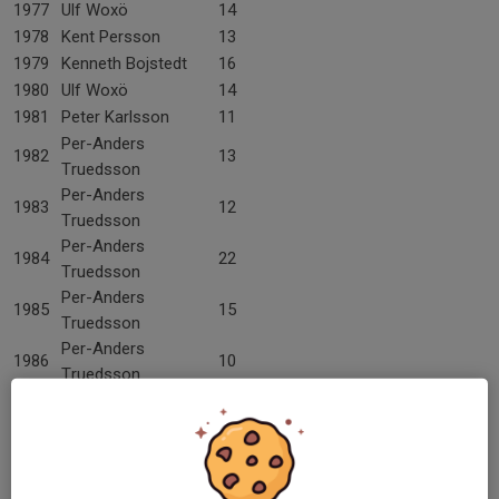
1977
Ulf Woxö
14
1978
Kent Persson
13
1979
Kenneth Bojstedt
16
1980
Ulf Woxö
14
1981
Peter Karlsson
11
Per-Anders
1982
13
Truedsson
Per-Anders
1983
12
Truedsson
Per-Anders
1984
22
Truedsson
Per-Anders
1985
15
Truedsson
Per-Anders
1986
10
Truedsson
Per-Anders
1987
16
Truedsson
1988
Mats Björling
29
1989
Pär Probelius
5