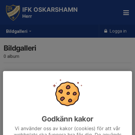
IFK OSKARSHAMN
Herr
Logga in
Bildgalleri
Bildgalleri
0 album
Inga album skapade
Godkänn kakor
Vi använder oss av kakor (cookies) för att vår
webbplats ska fungera bra för dig. De används