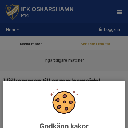
IFK OSKARSHAMN
P14
Logga in
Hem
Nästa match
Senaste resultat
Inga tidigare matcher
Välkommen till er nya hemsida!
Godkänn kakor