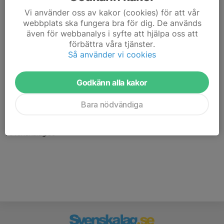
Vi använder oss av kakor (cookies) för att vår
webbplats ska fungera bra för dig. De används
även för webbanalys i syfte att hjälpa oss att
förbättra våra tjänster.
Så använder vi cookies
Godkänn alla kakor
Här hamnar automatiskt de senaste nyheterna på hemsidan. För
att kunna börja administrera hemsidan loggar du in högst upp till
Bara nödvändiga
höger.
/Svenskalag.se