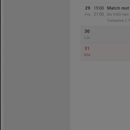
29
19:00
Match mot 
21:00
Fre
Div 5 NÖ Herr
Tunhamra 1, 
30
Lör
31
Sön