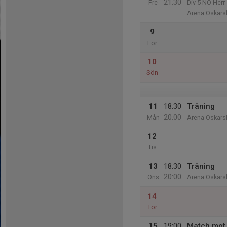
21:30
Fre
Div 5 NÖ Herr
Arena Oskar
9
Lör
10
Sön
11
18:30
Träning
20:00
Mån
Arena Oskar
12
Tis
13
18:30
Träning
20:00
Ons
Arena Oskar
14
Tor
15
19:00
Match mot 