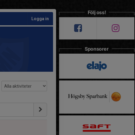
Följ oss!
Logga in
Sponsorer