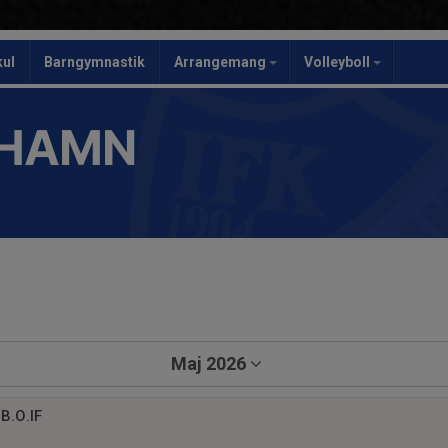
kul
Barngymnastik
Arrangemang
Volleyboll
SHAMN
a
Maj 2026
B.O.IF