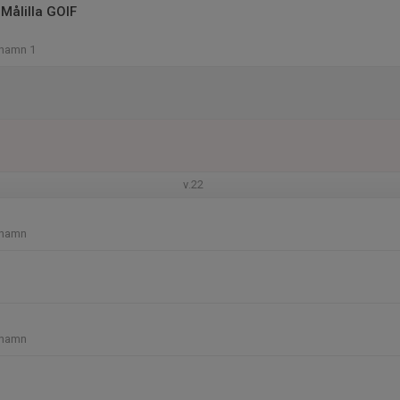
Målilla GOIF
shamn 1
v.22
shamn
shamn