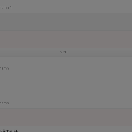
shamn 1
v.20
shamn
shamn
Fårbo FF