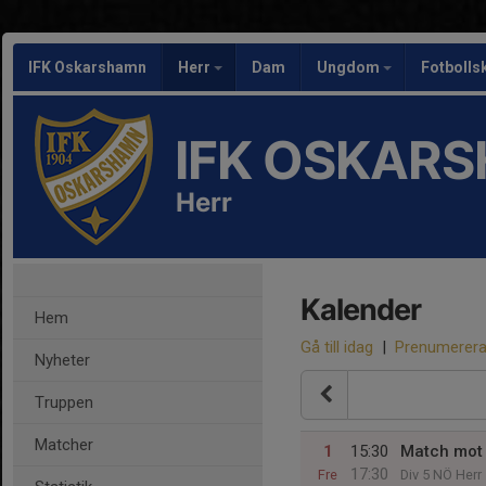
IFK Oskarshamn
Herr
Dam
Ungdom
Fotbolls
IFK OSKAR
Herr
Kalender
Hem
Gå till idag
|
Prenumerer
Nyheter
Truppen
Matcher
1
15:30
Match mot 
17:30
Fre
Div 5 NÖ Herr