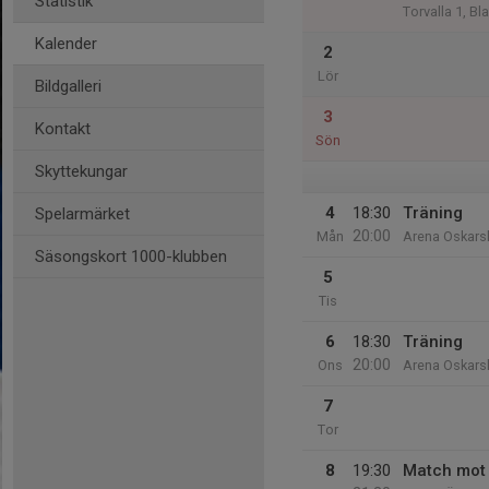
Statistik
Torvalla 1, Bl
Kalender
2
Lör
Bildgalleri
3
Kontakt
Sön
Skyttekungar
4
18:30
Träning
Spelarmärket
20:00
Mån
Arena Oskar
Säsongskort 1000-klubben
5
Tis
6
18:30
Träning
20:00
Ons
Arena Oskar
7
Tor
8
19:30
Match mot