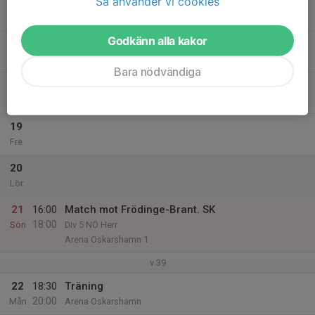
Så använder vi cookies
16
Tis
Godkänn alla kakor
17
18:30
Träning
20:00
Ons
Arena Oskarshamn
Bara nödvändiga
18
11:00
Träning
12:30
Tor
Konstgräset Ernemar
19
Fre
20
Lör
21
16:00
Match mot Frödinge-Brant. SK
18:00
Sön
Div 5 NÖ Herr
Arena Oskarshamn 1
v.39
22
18:30
Träning
20:00
Mån
Arena Oskarshamn