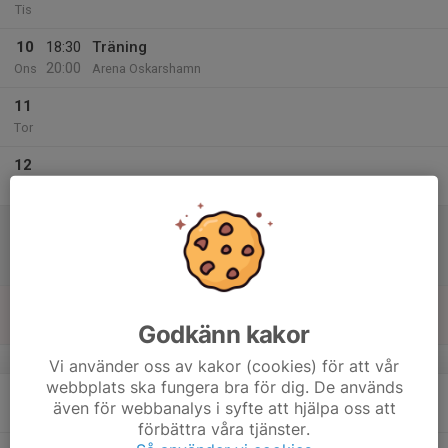
Tis
10
18:30
Träning
20:00
Ons
Arena Oskarshamn
11
Tor
12
Fre
13
16:00
Match mot IFK Tuna
18:00
Lör
Div 5 NÖ Herr
Tunhamra 1, Tuna
14
Sön
Godkänn kakor
v.38
Vi använder oss av kakor (cookies) för att vår
webbplats ska fungera bra för dig. De används
15
18:30
Träning
även för webbanalys i syfte att hjälpa oss att
20:00
Mån
Arena Oskarshamn
förbättra våra tjänster.