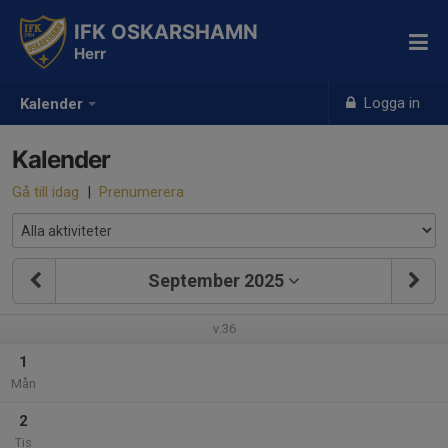
IFK OSKARSHAMN
Herr
Logga in
Kalender
Kalender
Gå till idag
|
Prenumerera
September 2025
v.36
1
Mån
2
Tis