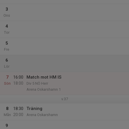
3
Ons
4
Tor
5
Fre
6
Lör
7
16:00
Match mot HM IS
18:00
Sön
Div 5 NÖ Herr
Arena Oskarshamn 1
v.37
8
18:30
Träning
20:00
Mån
Arena Oskarshamn
9