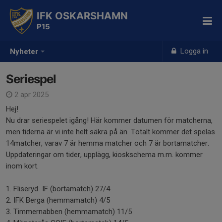
IFK OSKARSHAMN
P15
Logga in
Nyheter
Seriespel
2 apr 2025
Hej!
Nu drar seriespelet igång! Här kommer datumen för matcherna,
men tiderna är vi inte helt säkra på än. Totalt kommer det spelas
14matcher, varav 7 är hemma matcher och 7 är bortamatcher.
Uppdateringar om tider, upplägg, kioskschema m.m. kommer
inom kort.
1. Fliseryd IF (bortamatch) 27/4
2. IFK Berga (hemmamatch) 4/5
3. Timmernabben (hemmamatch) 11/5