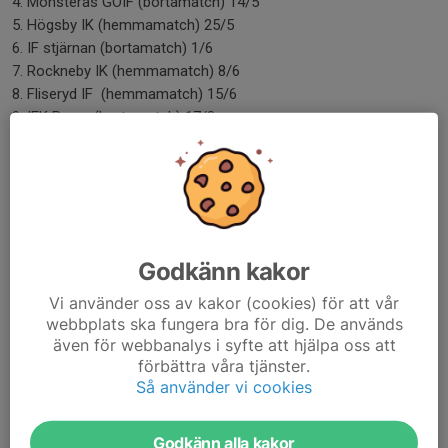
4. Mönsterås GOIF (bortamatch) 14/5
5. Högsby IK (hemmamatch) 25/5
6. IF stjärnan (bortamatch) 1/6
7. Rockneby IK (hemmamatch) 8/6
8. Fliseryd IF (hemmamatch) 15/6
9. IFK Berga (bortamatch) 17/8
10. Timmernabbens IF (bortamatch) 24/8
11. Mönsterås GOIF (hemmamatch) 31/8
12. Högsby Ik (bortamatch) 7/9
13. IF Stjärnan (hemmamatch) 14/9
14. Rockneby IK (bortamatch) 21/9
Godkänn kakor
Hälsningar
Ledarna i p15
Vi använder oss av kakor (cookies) för att vår
webbplats ska fungera bra för dig. De används
Dela nyhet
även för webbanalys i syfte att hjälpa oss att
förbättra våra tjänster.
Så använder vi cookies
Godkänn alla kakor