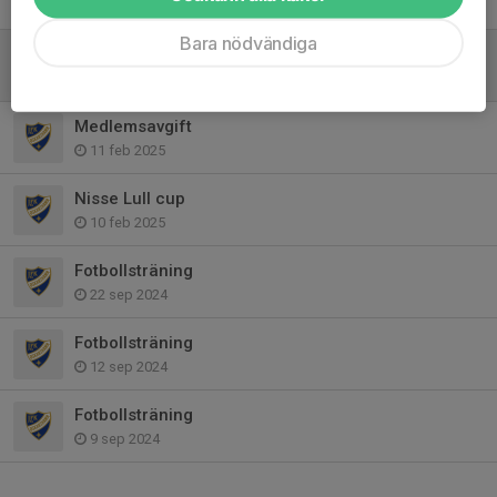
Tidigare nyheter
Bara nödvändiga
Seriespel
2 apr 2025
Medlemsavgift
11 feb 2025
Nisse Lull cup
10 feb 2025
Fotbollsträning
22 sep 2024
Fotbollsträning
12 sep 2024
Fotbollsträning
9 sep 2024