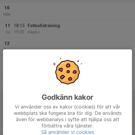
10
Mån
11
18:15
Fotbollsträning
19:30
Tis
Kikebo
12
Ons
13
18:15
Fotbollsträning
19:30
Tor
Kikebo
14
Fre
Godkänn kakor
15
Lör
Vi använder oss av kakor (cookies) för att vår
webbplats ska fungera bra för dig. De används
16
även för webbanalys i syfte att hjälpa oss att
Sön
förbättra våra tjänster.
v.34
Så använder vi cookies