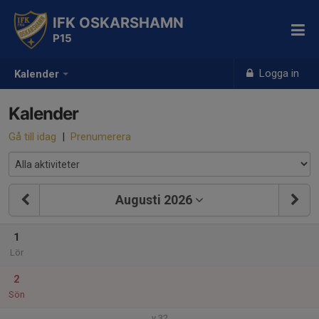
IFK OSKARSHAMN
P15
Logga in
Kalender
Kalender
Gå till idag
|
Prenumerera
Augusti 2026
1
Lör
2
Sön
v.32