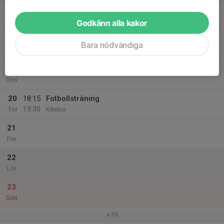
17
Mån
Godkänn alla kakor
18
18:15
Fotbollsträning
Bara nödvändiga
19:30
Tis
Kikebo
19
Ons
20
18:15
Fotbollsträning
19:30
Tor
Kikebo
21
Fre
22
Lör
23
Sön
v.35