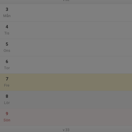
3
Mån
4
Tis
5
Ons
6
Tor
7
Fre
8
Lör
9
Sön
v.33