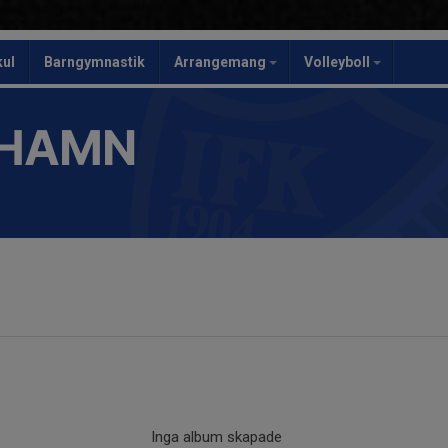
kul
Barngymnastik
Arrangemang
Volleyboll
SHAMN
Inga album skapade