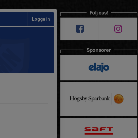
Följ oss!
Logga in
Sponsorer