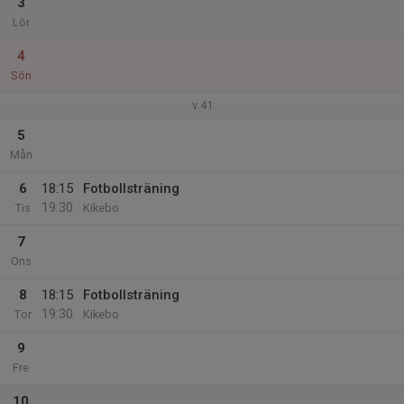
3
Lör
4
Sön
v.41
5
Mån
6
18:15
Fotbollsträning
19:30
Tis
Kikebo
7
Ons
8
18:15
Fotbollsträning
19:30
Tor
Kikebo
9
Fre
10