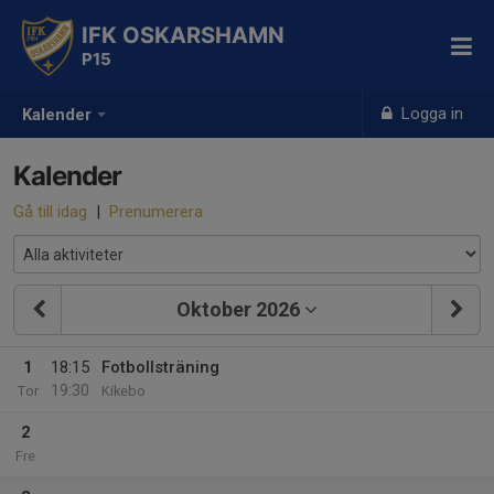
IFK OSKARSHAMN
P15
Logga in
Kalender
Kalender
Gå till idag
|
Prenumerera
Oktober 2026
1
18:15
Fotbollsträning
19:30
Tor
Kikebo
2
Fre