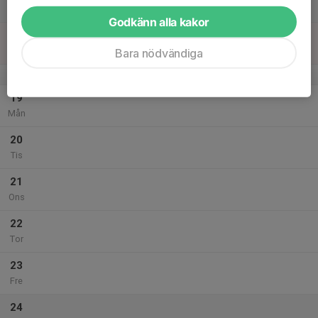
Lör
Godkänn alla kakor
18
Sön
Bara nödvändiga
v.43
19
Mån
20
Tis
21
Ons
22
Tor
23
Fre
24