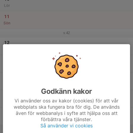
Lör
11
Sön
v.42
12
Mån
13
Tis
14
Ons
Godkänn kakor
15
Vi använder oss av kakor (cookies) för att vår
Tor
webbplats ska fungera bra för dig. De används
även för webbanalys i syfte att hjälpa oss att
16
förbättra våra tjänster.
Fre
Så använder vi cookies
17