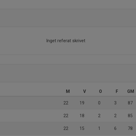
Inget referat skrivet
M
V
O
F
GM
22
19
0
3
87
22
18
2
2
85
22
15
1
6
78