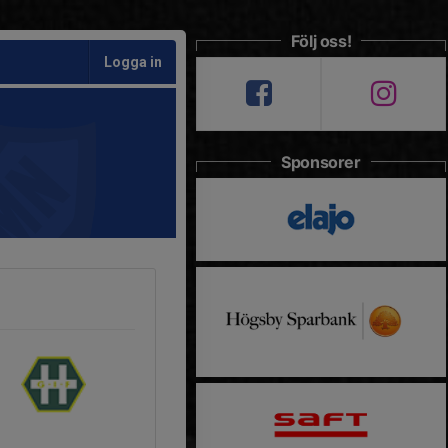
Följ oss!
Logga in
Sponsorer