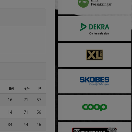
IM
+/-
P
16
71
57
14
71
56
34
44
46