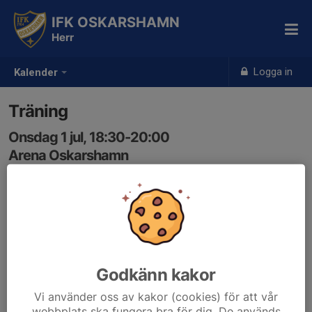
IFK OSKARSHAMN
Herr
Logga in
Kalender
Träning
Onsdag 1 jul, 18:30-20:00
Arena Oskarshamn
Samling: 18:30
Godkänn kakor
Vi använder oss av kakor (cookies) för att vår
webbplats ska fungera bra för dig. De används