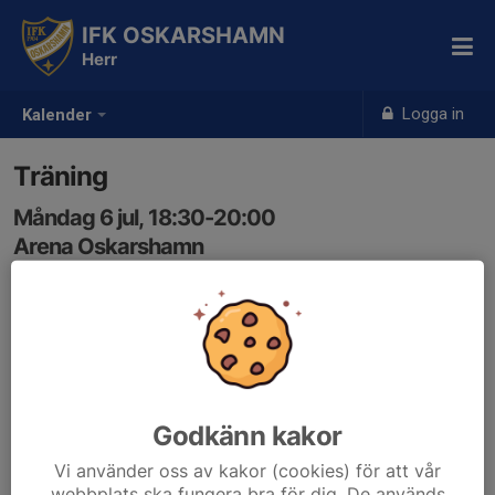
IFK OSKARSHAMN
Herr
Logga in
Kalender
Träning
Måndag 6 jul, 18:30-20:00
Arena Oskarshamn
Samling: 18:30
Godkänn kakor
Vi använder oss av kakor (cookies) för att vår
webbplats ska fungera bra för dig. De används