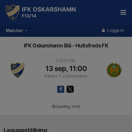
IFK OSKARSHAMN
F13/14
Logga in
Matcher
IFK Oskarshamn Blå - Hultsfreds FK
F2013 NÖ
13 sep, 11:00
Kikebo 1, Oskarshamn
Samling 10:00
Laguppställning