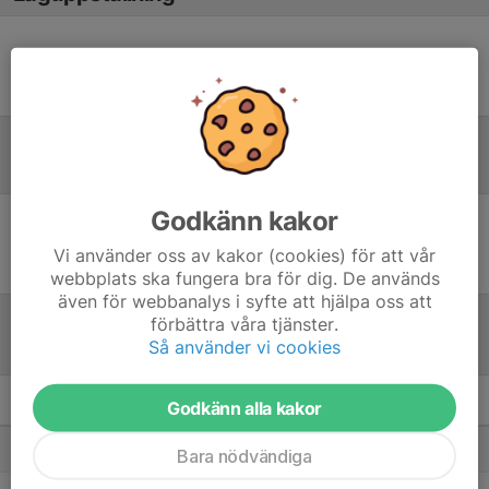
Ingen uppställning ifylld
Inför match
Godkänn kakor
Inget skrivet
Vi använder oss av kakor (cookies) för att vår
webbplats ska fungera bra för dig. De används
även för webbanalys i syfte att hjälpa oss att
förbättra våra tjänster.
Så använder vi cookies
Tabell
Godkänn alla kakor
F2013 NÖ
M
+/-
P
1. Rödsle BK 2
7
22
21
Bara nödvändiga