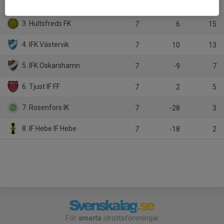
2. Västerviks FF
7
15
15
3. Hultsfreds FK
7
6
15
4. IFK Västervik
7
10
13
5. IFK Oskarshamn
7
-9
7
6. Tjust IF FF
7
2
5
7. Rosenfors IK
7
-28
3
8. IF Hebe IF Hebe
7
-18
2
För
smarta
idrottsföreningar