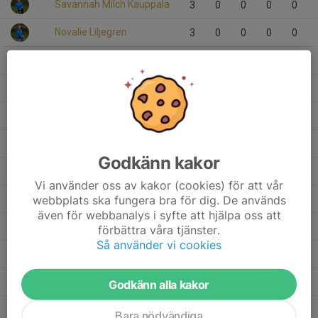
Savannah Milch Kauppala
3
0
0
0
0
Novalie Liljegren
3
0
0
0
0
Nova Karjalainen
2
0
0
0
0
Nejla Sarac
2
0
0
0
0
My Andersson
3
0
0
0
0
Lorin Ramazan
3
0
0
0
0
Godkänn kakor
Lina Svensson
3
0
0
0
0
Vi använder oss av kakor (cookies) för att vår
Hiyab Ieklab
webbplats ska fungera bra för dig. De används
3
0
0
0
0
även för webbanalys i syfte att hjälpa oss att
Hedvig Nilsson
3
0
0
0
0
förbättra våra tjänster.
Så använder vi cookies
Elsa Dautovic
3
0
0
0
0
Elma Brkic
2
0
0
0
0
Godkänn alla kakor
Ebba Rosén
3
0
0
0
0
Bara nödvändiga