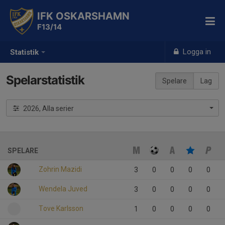
IFK OSKARSHAMN
F13/14
Logga in
Statistik
Spelarstatistik
Spelare
Lag
2026, Alla serier
SPELARE
Zohrin Mazidi
3
0
0
0
0
Wendela Juved
3
0
0
0
0
Tove Karlsson
1
0
0
0
0