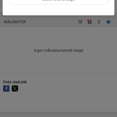
Alea Llugaliu
2
0
0
0
0
MÅLVAKTER
Ingen målvaktsstatistik inlagd
Dela statistik