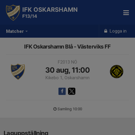
IFK OSKARSHAMN
F13/14
Logga in
Matcher
IFK Oskarshamn Blå - Västerviks FF
F2013 NÖ
30 aug, 11:00
Kikebo 1, Oskarshamn
Samling 10:00
Laguppställning