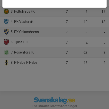
2. Västerviks FF
7
15
15
3. Hultsfreds FK
7
6
15
4. IFK Västervik
7
10
13
5. IFK Oskarshamn
7
-9
7
6. Tjust IF FF
7
2
5
7. Rosenfors IK
7
-28
3
8. IF Hebe IF Hebe
7
-18
2
För
smarta
idrottsföreningar