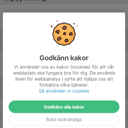
Ingen uppställning ifylld
Inför match
Godkänn kakor
Inget skrivet
Vi använder oss av kakor (cookies) för att vår
webbplats ska fungera bra för dig. De används
även för webbanalys i syfte att hjälpa oss att
förbättra våra tjänster.
Så använder vi cookies
Tabell
Godkänn alla kakor
F2013 NÖ
M
+/-
P
1. Rödsle BK 2
7
22
21
Bara nödvändiga