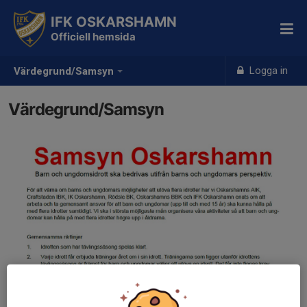
IFK OSKARSHAMN
Officiell hemsida
Logga in
Värdegrund/Samsyn
Värdegrund/Samsyn