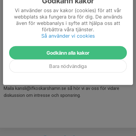
Godkänn kakor
Vi använder oss av kakor (cookies) för att vår
webbplats ska fungera bra för dig. De används
även för webbanalys i syfte att hjälpa oss att
förbättra våra tjänster.
Så använder vi cookies
Godkänn alla kakor
Bara nödvändiga
Vill du stärka ditt varumärke i Oskarshamn med omnejd genom
att exponeras och associeras med stans äldsta fotbollsklubb?
Maila kansli@ifkoskarshamn.se så hör vi av oss för vidare
diskussion om intresse och sponsring.