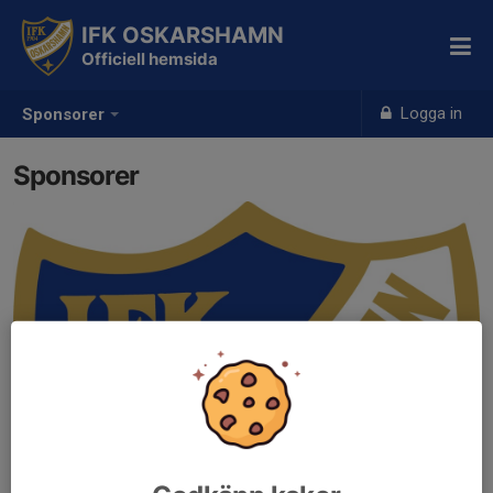
IFK OSKARSHAMN
Officiell hemsida
Logga in
Sponsorer
Sponsorer