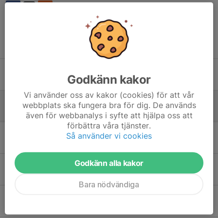
Tidigare nyheter
Fotbollens dag 6/6
Godkänn kakor
1 jun, 15:53
0
Vi använder oss av kakor (cookies) för att vår
Dags för Alla hjärtans - cupen 14/2
webbplats ska fungera bra för dig. De används
5 feb, 19:29
0
även för webbanalys i syfte att hjälpa oss att
förbättra våra tjänster.
ÅRSMÖTE IFK OSKARSHAMN 4/12 kl 19:00
Så använder vi cookies
19 nov 2025
0
Godkänn alla kakor
Stötta IFK Oskarshamn volleybolls växande verksamhet!
30 sep 2025
0
Bara nödvändiga
SERIESEGER 2025 !
7 sep 2025
4