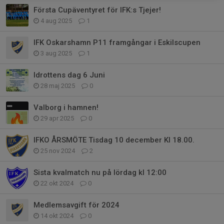
Första Cupäventyret för IFK:s Tjejer!
4 aug 2025
1
IFK Oskarshamn P11 framgångar i Eskilscupen
3 aug 2025
1
Idrottens dag 6 Juni
28 maj 2025
0
Valborg i hamnen!
29 apr 2025
0
IFKO ÅRSMÖTE Tisdag 10 december Kl 18.00.
25 nov 2024
2
Sista kvalmatch nu på lördag kl 12:00
22 okt 2024
0
Medlemsavgift för 2024
14 okt 2024
0