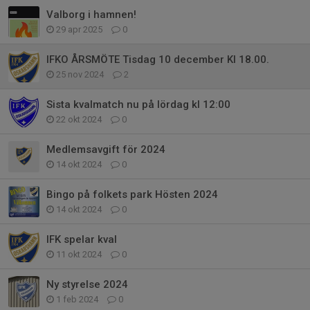
Valborg i hamnen!
29 apr 2025
0
IFKO ÅRSMÖTE Tisdag 10 december Kl 18.00.
25 nov 2024
2
Sista kvalmatch nu på lördag kl 12:00
22 okt 2024
0
Medlemsavgift för 2024
14 okt 2024
0
Bingo på folkets park Hösten 2024
14 okt 2024
0
IFK spelar kval
11 okt 2024
0
Ny styrelse 2024
1 feb 2024
0