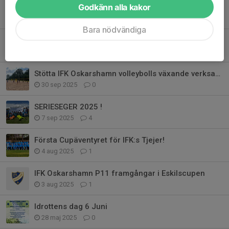
Godkänn alla kakor
Dags för Alla hjärtans - cupen 14/2
5 feb, 19:29
0
Bara nödvändiga
ÅRSMÖTE IFK OSKARSHAMN 4/12 kl 19:00
19 nov 2025
0
Stötta IFK Oskarshamn volleybolls växande verksamhet!
30 sep 2025
0
SERIESEGER 2025 !
7 sep 2025
4
Första Cupäventyret för IFK:s Tjejer!
4 aug 2025
1
IFK Oskarshamn P11 framgångar i Eskilscupen
3 aug 2025
1
Idrottens dag 6 Juni
28 maj 2025
0