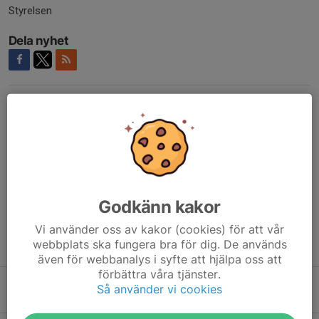
Styrelsen
Dela nyhet
Kommentarer
Marcus Helmner
25 nov 2024
10 december är en tisdag, är det tisdagen eller torsdagen
som gäller?
Johan Andersson
25 nov 2024
Godkänn kakor
Tisdag 10 december gäller, bra att ni är uppmärksamma.
Vi använder oss av kakor (cookies) för att vår
webbplats ska fungera bra för dig. De används
Tidigare nyheter
även för webbanalys i syfte att hjälpa oss att
förbättra våra tjänster.
Fotbollens dag 6/6
Så använder vi cookies
1 jun, 15:53
0