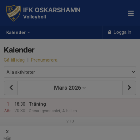
IFK OSKARSHAMN
Volleyboll
Logga in
Kalender
Kalender
Gå till idag
|
Prenumerera
Mars 2026
1
18:30
Träning
20:30
Sön
Oscarsgymnasiet, A-hallen
v.10
2
Mån