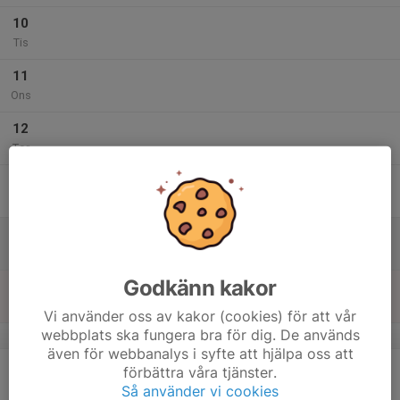
10
Tis
11
Ons
12
Tor
13
Fre
14
Lör
Godkänn kakor
15
18:30
Träning
20:30
Sön
Oscarsgymnasiet, A-hallen
Vi använder oss av kakor (cookies) för att vår
webbplats ska fungera bra för dig. De används
v.12
även för webbanalys i syfte att hjälpa oss att
16
förbättra våra tjänster.
Mån
Så använder vi cookies