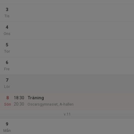
3
Tis
4
Ons
5
Tor
6
Fre
7
Lör
8
18:30
Träning
20:30
Sön
Oscarsgymnasiet, A-hallen
v.11
9
Mån