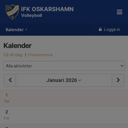
IFK OSKARSHAMN
Volleyboll
Logga in
Kalender
Kalender
Gå till idag
|
Prenumerera
Januari 2026
1
Tor
2
Fre