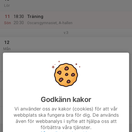
Lör
11
18:30
Träning
20:30
Sön
Oscarsgymnasiet, A-hallen
v.3
12
Mån
13
Tis
14
Ons
15
Godkänn kakor
Tor
Vi använder oss av kakor (cookies) för att vår
16
webbplats ska fungera bra för dig. De används
Fre
även för webbanalys i syfte att hjälpa oss att
förbättra våra tjänster.
17