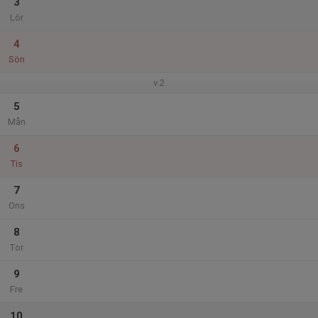
3
Lör
4
Sön
v.2
5
Mån
6
Tis
7
Ons
8
Tor
9
Fre
10