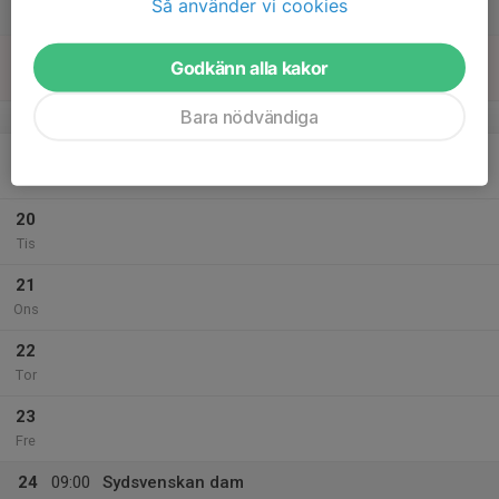
Så använder vi cookies
Lör
18
18:30
Träning
Godkänn alla kakor
20:30
Sön
Oscarsgymnasiet, A-hallen
Bara nödvändiga
v.4
19
Mån
20
Tis
21
Ons
22
Tor
23
Fre
24
09:00
Sydsvenskan dam