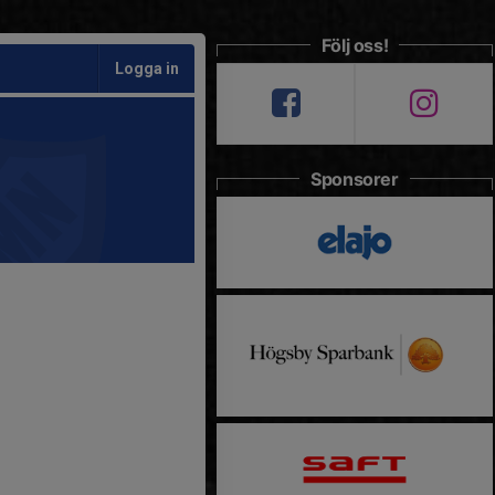
Följ oss!
Logga in
Sponsorer