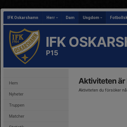
IFK Oskarshamn
Herr
Dam
Ungdom
Fotbolls
IFK OSKAR
P15
Aktiviteten är
Hem
Aktiviteten du försöker n
Nyheter
Truppen
Matcher