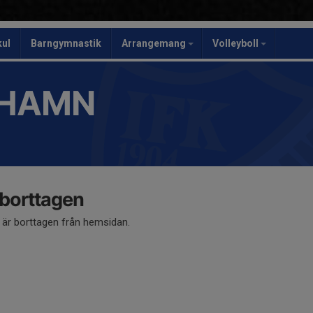
kul
Barngymnastik
Arrangemang
Volleyboll
SHAMN
 borttagen
å är borttagen från hemsidan.