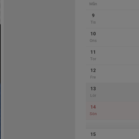
Mån
9
Tis
10
Ons
11
Tor
12
Fre
13
Lör
14
Sön
15