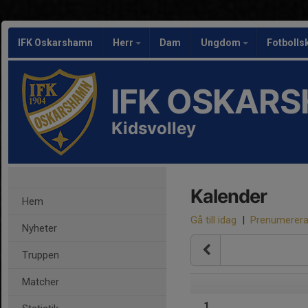
IFK Oskarshamn
Herr
Dam
Ungdom
Fotbolls
IFK OSKAR
Kidsvolley
Kalender
Hem
Gå till idag
|
Prenumerer
Nyheter
Truppen
Matcher
1