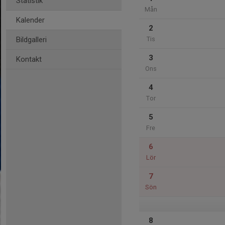
Statistik
Mån
Kalender
2
Bildgalleri
Tis
3
Kontakt
Ons
4
Tor
5
Fre
6
Lör
7
Sön
8