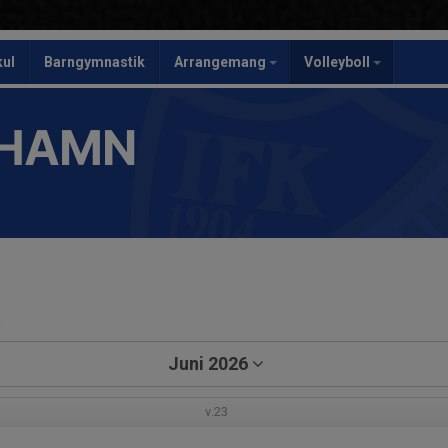
kul
Barngymnastik
Arrangemang
Volleyboll
SHAMN
a
Juni 2026
v.23