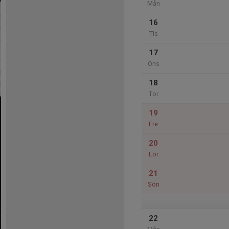
Mån
16
Tis
17
Ons
18
Tor
19
Fre
20
Lör
21
Sön
22