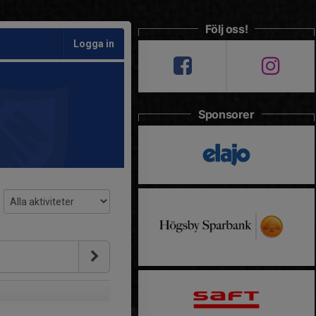
Följ oss!
Logga in
Sponsorer