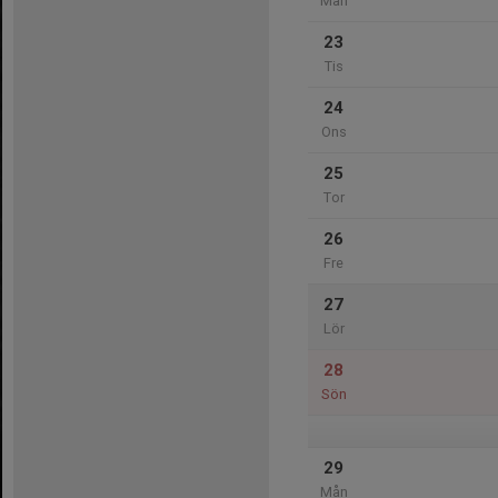
Mån
23
Tis
24
Ons
25
Tor
26
Fre
27
Lör
28
Sön
29
Mån