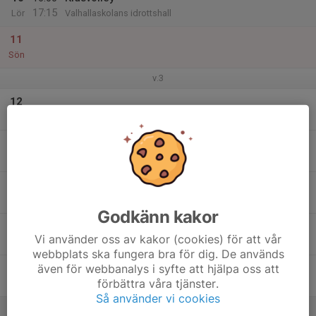
17:15
Lör
Valhallaskolans idrottshall
11
Sön
v.3
12
Mån
13
Tis
14
Ons
Godkänn kakor
15
Vi använder oss av kakor (cookies) för att vår
Tor
webbplats ska fungera bra för dig. De används
även för webbanalys i syfte att hjälpa oss att
16
förbättra våra tjänster.
Fre
Så använder vi cookies
17
16:00
Kidsvolley