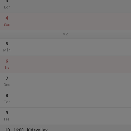
3
Lör
4
Sön
v.2
5
Mån
6
Tis
7
Ons
8
Tor
9
Fre
10
16:00
Kidsvolley