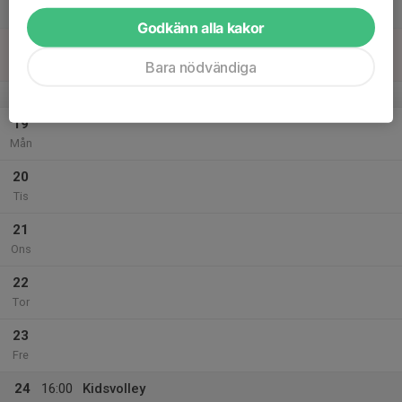
17:15
Lör
Valhallaskolans idrottshall
Godkänn alla kakor
18
Sön
Bara nödvändiga
v.4
19
Mån
20
Tis
21
Ons
22
Tor
23
Fre
24
16:00
Kidsvolley