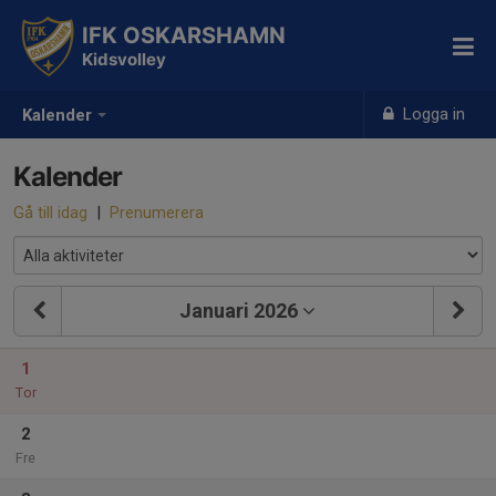
IFK OSKARSHAMN
Kidsvolley
Logga in
Kalender
Kalender
Gå till idag
|
Prenumerera
Januari 2026
1
Tor
2
Fre