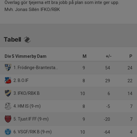
Överlag gör tjejerna ett bra jobb på plan som inte ger upp.
Mvh. Jonas Sillén IFKO/RBK
Tabell
Div 5 Vimmerby Dam
M
+/-
P
1. Frödinge-Brantestad SK (9-m)
9
54
24
2. B.O.IF
8
29
22
3. IFKO/RBK B
10
6
14
4. HM IS (9-m)
8
-5
7
5. Tjust IF FF (9-m)
9
-20
7
6. VSGF/RIK B (9-m)
10
-64
4