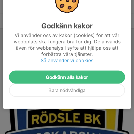
Jonas Sillén
Ledare div.5
Lasse Hellberg
Lagledare
Godkänn kakor
Vi använder oss av kakor (cookies) för att vår
webbplats ska fungera bra för dig. De används
Referat
även för webbanalys i syfte att hjälpa oss att
förbättra våra tjänster.
Div.5 Dam Hemmaförlust mot B.O.IF.
Så använder vi cookies
5 maj, 22:58
Godkänn alla kakor
Bara nödvändiga