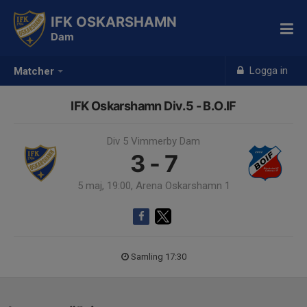
IFK OSKARSHAMN
Dam
Logga in
Matcher
IFK Oskarshamn Div.5 - B.O.IF
Div 5 Vimmerby Dam
3 - 7
5 maj, 19:00, Arena Oskarshamn 1
Samling 17:30