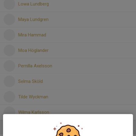
Lowa Lundberg
Maya Lundgren
Mira Hammad
Moa Höglander
Pernilla Axelsson
Selma Sköld
Tilde Wyckman
Wilma Karlsson
Ledare