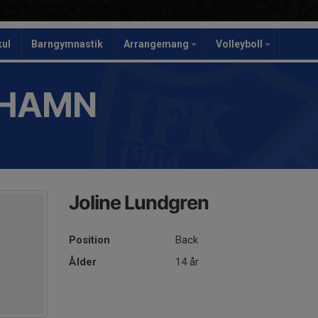
kul
Barngymnastik
Arrangemang
Volleyboll
SHAMN
Joline Lundgren
Position
Back
Ålder
14 år