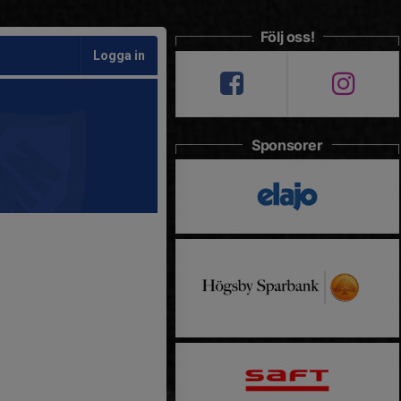
Följ oss!
Logga in
Sponsorer