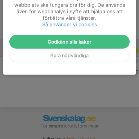
webbplats ska fungera bra för dig. De används
Ålder
15 år
även för webbanalys i syfte att hjälpa oss att
förbättra våra tjänster.
Så använder vi cookies
Godkänn alla kakor
ALLA SERIER
ALLA ÅR
Bara nödvändiga
2026
4
0
0
0
Totalt
4
0
0
0
För
smarta
idrottsföreningar
Välj version:
Mobil
|
Desktop