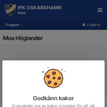
IFK OSKARSHAMN
Dam
Logga in
Truppen
Moa Höglander
Godkänn kakor
Vi använder oss av kakor (cookies) för att vår
Position
Mittfältare