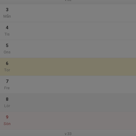
3
Mån
4
Tis
5
Ons
6
Tor
7
Fre
8
Lör
9
Sön
v.33