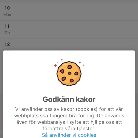
10
Mån
11
Tis
12
Ons
13
Tor
14
Fre
Godkänn kakor
15
Lör
Vi använder oss av kakor (cookies) för att vår
webbplats ska fungera bra för dig. De används
16
även för webbanalys i syfte att hjälpa oss att
Sön
förbättra våra tjänster.
v.34
Så använder vi cookies