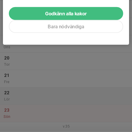
17
Mån
Godkänn alla kakor
18
Bara nödvändiga
Tis
19
Ons
20
Tor
21
Fre
22
Lör
23
Sön
v.35