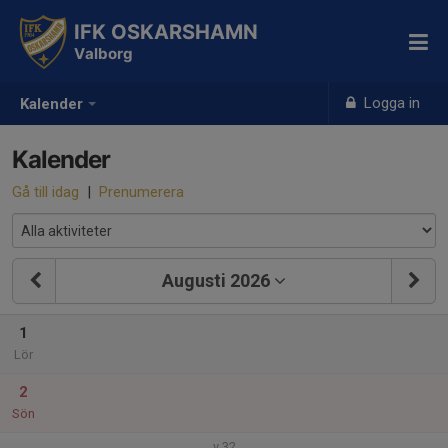
IFK OSKARSHAMN
Valborg
Logga in
Kalender
Kalender
Gå till idag
|
Prenumerera
Augusti 2026
1
Lör
2
Sön
v.32