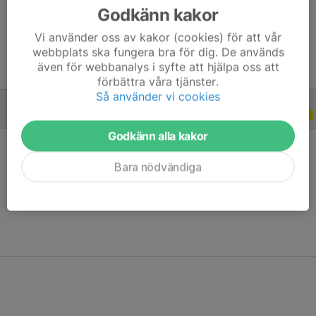
Godkänn kakor
Ålder
23 år
Vi använder oss av kakor (cookies) för att vår
webbplats ska fungera bra för dig. De används
även för webbanalys i syfte att hjälpa oss att
förbättra våra tjänster.
Så använder vi cookies
ALLA SERIER
2025
Godkänn alla kakor
Bara nödvändiga
Ingen statistik finns för detta år