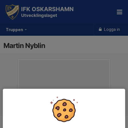
IFK OSKARSHAMN
Utvecklingslaget
Logga in
Truppen
Martin Nyblin
Position
-