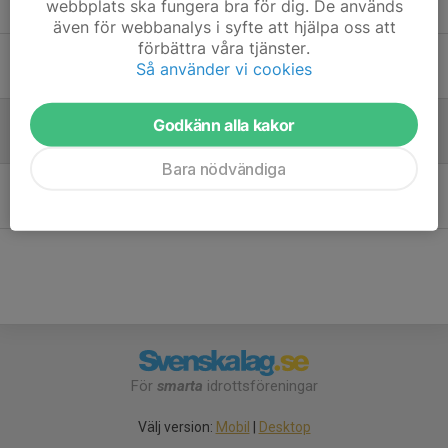
webbplats ska fungera bra för dig. De används
14 mar 2024
även för webbanalys i syfte att hjälpa oss att
förbättra våra tjänster.
måndagsträning på kikebo
Så använder vi cookies
6 jun 2023
Träningstider 2023
Godkänn alla kakor
18 jan 2023
Bara nödvändiga
Säsongen 2022
15 dec 2022
För
smarta
idrottsföreningar
Välj version:
Mobil
|
Desktop