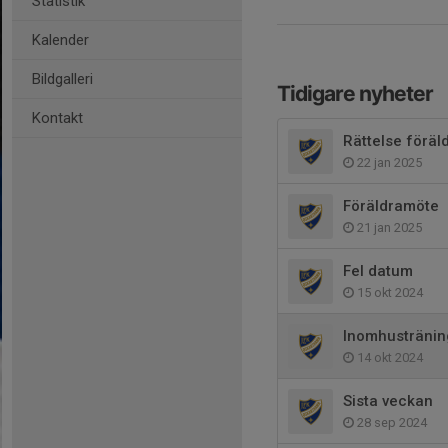
Statistik
Kalender
Bildgalleri
Tidigare nyheter
Kontakt
Rättelse förä
22 jan 2025
Föräldramöte
21 jan 2025
Fel datum
15 okt 2024
Inomhustränin
14 okt 2024
Sista veckan
28 sep 2024