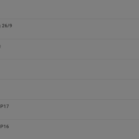
g 26/9
g
 P17
 P16