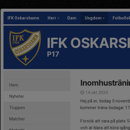
IFK Oskarshamn
Herr
Dam
Ungdom
Fotbolls
IFK OSKAR
P17
Inomhusträni
Hem
14 okt 2024
Nyheter
Hej på er, tisdag 5 novem
Truppen
kommer träna tisdagar 17:
Matcher
Försök att vara på plats 5
och är klara att köra igång