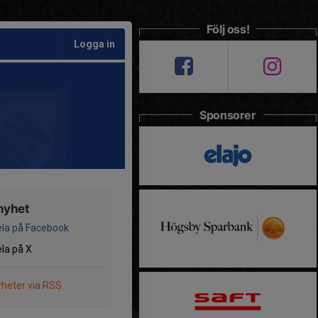
Följ oss!
Logga in
Sponsorer
nyhet
la på Facebook
la på X
heter via RSS