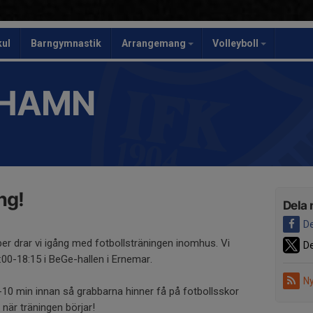
kul
Barngymnastik
Arrangemang
Volleyboll
SHAMN
ng!
Dela 
De
ber drar vi igång med fotbollsträningen inomhus. Vi
De
00-18:15 i BeGe-hallen i Ernemar.
Ny
-10 min innan så grabbarna hinner få på fotbollsskor
 när träningen börjar!