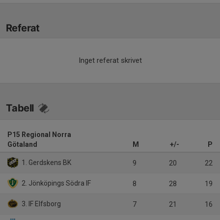
Referat
Inget referat skrivet
Tabell
P15 Regional Norra
Götaland
M
+/-
P
1. Gerdskens BK
9
20
22
2. Jönköpings Södra IF
8
28
19
3. IF Elfsborg
7
21
16