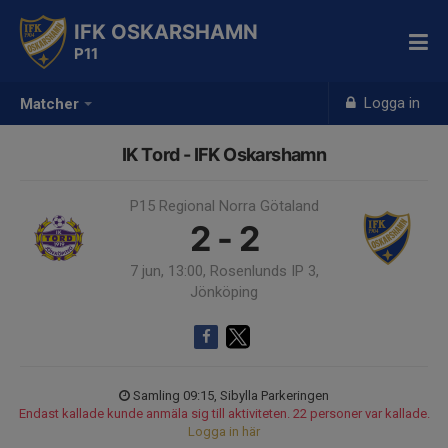
IFK OSKARSHAMN
P11
Logga in
Matcher
IK Tord - IFK Oskarshamn
P15 Regional Norra Götaland
2 - 2
7 jun, 13:00, Rosenlunds IP 3,
Jönköping
Samling 09:15, Sibylla Parkeringen
Endast kallade kunde anmäla sig till aktiviteten. 22 personer var kallade.
Logga in här