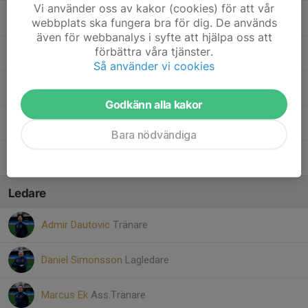
Vi använder oss av kakor (cookies) för att vår
13. Taim Alhattab
webbplats ska fungera bra för dig. De används
även för webbanalys i syfte att hjälpa oss att
förbättra våra tjänster.
27. Theo Svensson
Så använder vi cookies
2. Vilde Wisfelt Schärström
Godkänn alla kakor
18. Wilgot Juved
Bara nödvändiga
22. Yosef Khdair
Ledare
Admir Dautovic
Tränare
Daniel Simonsson
Lagledare
Marcus Ek
Ass.Tränare