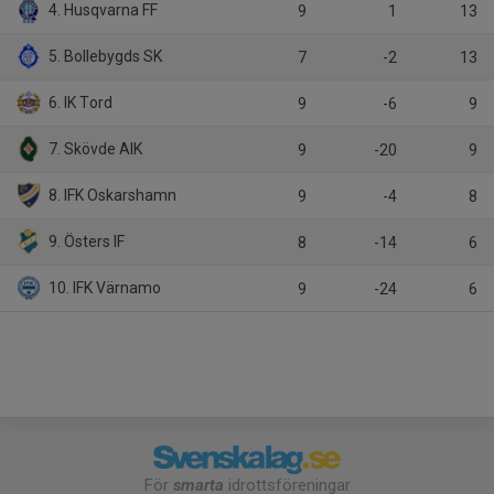
4. Husqvarna FF
9
1
13
5. Bollebygds SK
7
-2
13
6. IK Tord
9
-6
9
7. Skövde AIK
9
-20
9
8. IFK Oskarshamn
9
-4
8
9. Östers IF
8
-14
6
10. IFK Värnamo
9
-24
6
För
smarta
idrottsföreningar