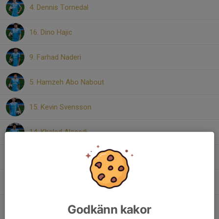
4. Dennis Tornedal
16. Dino Hajic
9. Farhad Naderi
5. Hamzeh Abo Nabout
15. Kevin Svensson
14. Khaled Alaeedi
3. Mahmoud Kara Mohammad
8. Melvin Dautovic
Godkänn kakor
1. Melvin Torres Poopuu