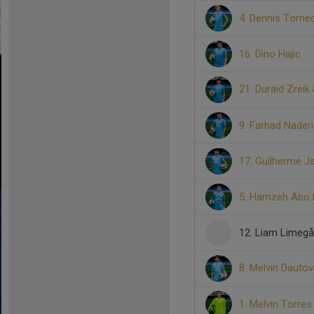
4. Dennis Torne
16. Dino Hajic
21. Duraid Zreik
9. Farhad Naderi
17. Guilherme J
5. Hamzeh Abo
12. Liam Limegå
8. Melvin Dauto
1. Melvin Torre