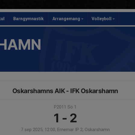
kul
Barngymnastik
Arrangemang
Volleyboll
SHAMN
Oskarshamns AIK - IFK Oskarshamn
P2011 Sö 1
1 - 2
7 sep 2025, 12:00, Ernemar IP 2, Oskarshamn