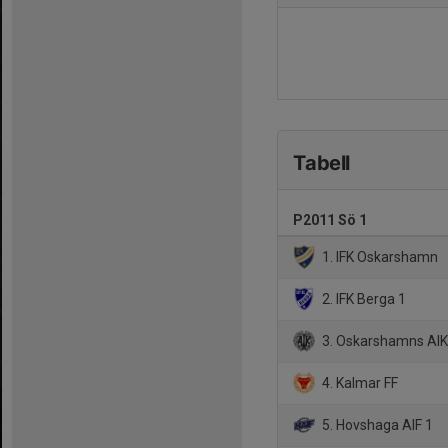
Tabell
P2011 Sö 1
1. IFK Oskarshamn
2. IFK Berga 1
3. Oskarshamns AI
4. Kalmar FF
5. Hovshaga AIF 1