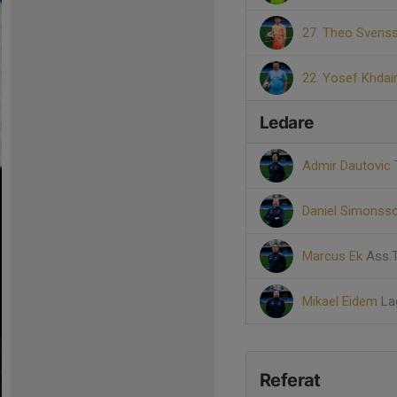
27. Theo Svens
22. Yosef Khdai
Ledare
Admir Dautovic
Daniel Simonss
Marcus Ek
Ass.
Mikael Eidem
La
Referat