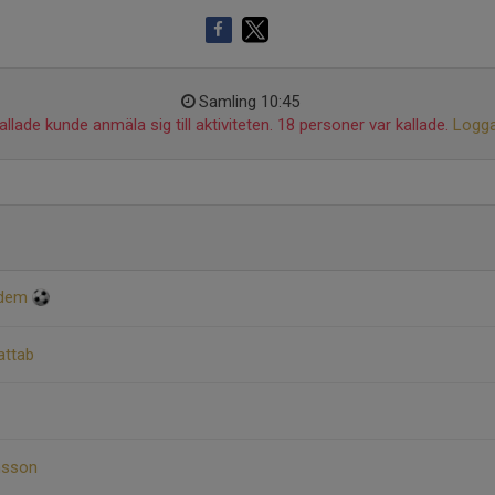
Samling 10:45
llade kunde anmäla sig till aktiviteten. 18 personer var kallade.
Logga
Eidem
attab
nsson