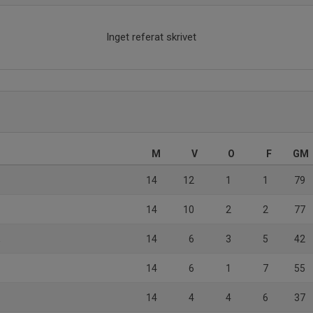
Inget referat skrivet
M
V
O
F
GM
14
12
1
1
79
14
10
2
2
77
K
14
6
3
5
42
14
6
1
7
55
14
4
4
6
37