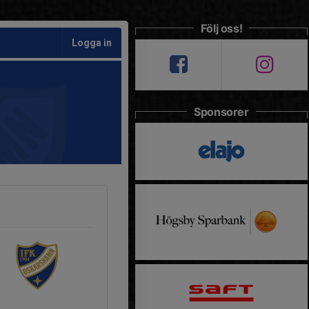
Följ oss!
Logga in
Sponsorer