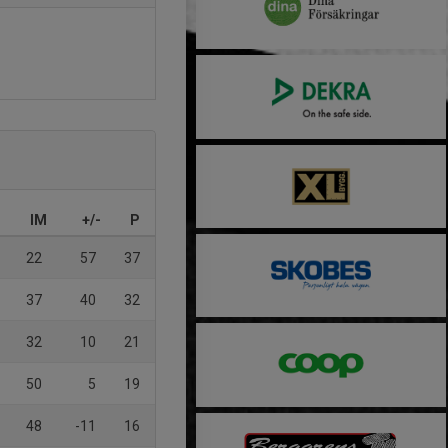
IM
+/-
P
22
57
37
37
40
32
32
10
21
50
5
19
48
-11
16