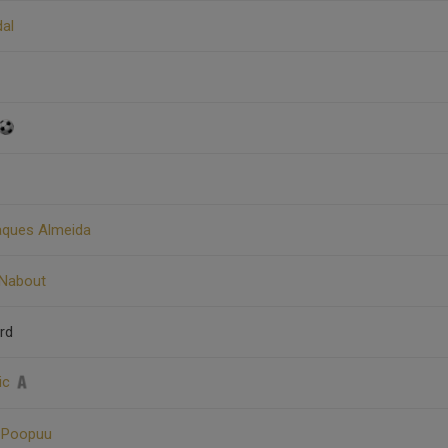
dal
aques Almeida
 Nabout
rd
vic
s Poopuu