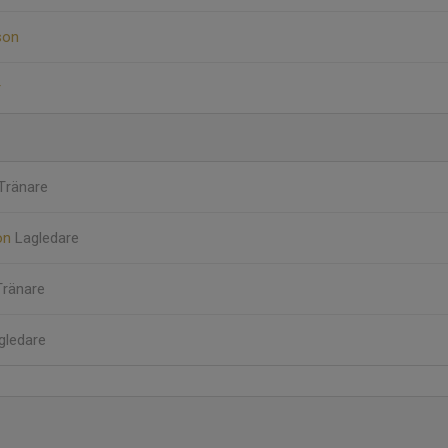
son
r
Tränare
on
Lagledare
Tränare
gledare