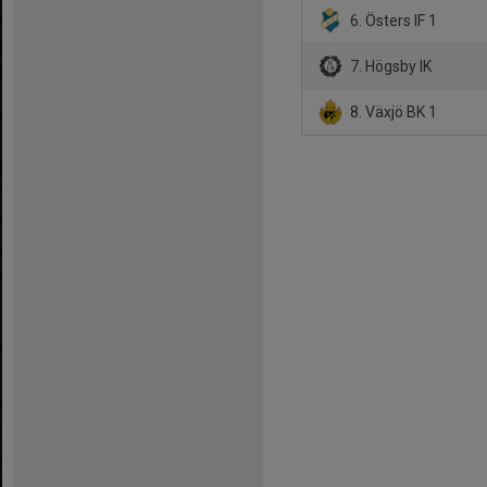
6. Östers IF 1
7. Högsby IK
8. Växjö BK 1