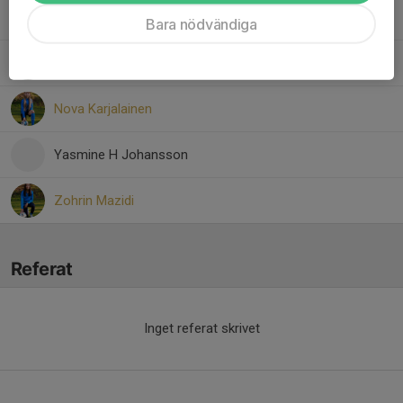
Lorin Ramazan
Bara nödvändiga
Nejla Sarac
Nova Karjalainen
Yasmine H Johansson
Zohrin Mazidi
Referat
Inget referat skrivet