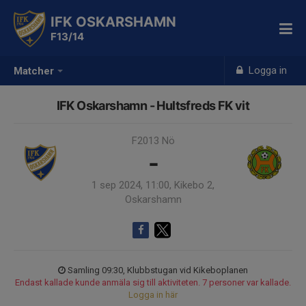
IFK OSKARSHAMN
F13/14
Logga in
Matcher
IFK Oskarshamn - Hultsfreds FK vit
F2013 Nö
-
1 sep 2024, 11:00, Kikebo 2,
Oskarshamn
Samling 09:30, Klubbstugan vid Kikeboplanen
Endast kallade kunde anmäla sig till aktiviteten. 7 personer var kallade.
Logga in här