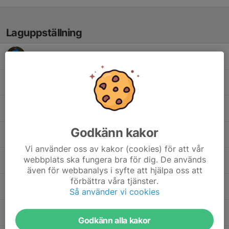
Laguppställning
Alea Llugaliu
Alva Malm
Azar Kamal
Godkänn kakor
Elsa Dautovic
Vi använder oss av kakor (cookies) för att vår
webbplats ska fungera bra för dig. De används
Gina Voss
även för webbanalys i syfte att hjälpa oss att
förbättra våra tjänster.
Hedvig Nilsson
Så använder vi cookies
Hiyab Ieklab
Godkänn alla kakor