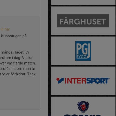
in här
d klubbstugan på
 många i laget. Vi
rutom i dag. Vi ska
över var fjärde match.
 förståelse om man är
för er föräldrar. Tack