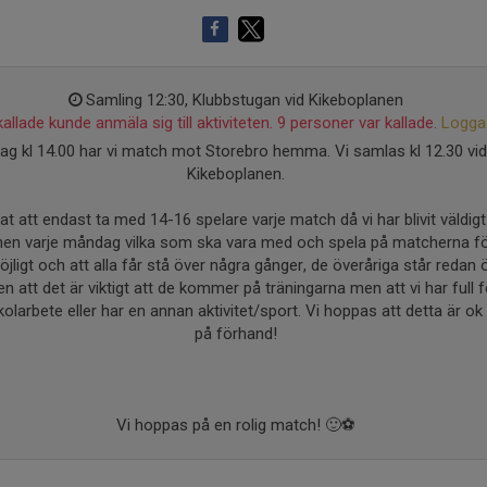
Samling 12:30, Klubbstugan vid Kikeboplanen
allade kunde anmäla sig till aktiviteten. 9 personer var kallade.
Logga 
dag kl 14.00 har vi match mot Storebro hemma. Vi samlas kl 12.30 vi
Kikeboplanen.
at att endast ta med 14-16 spelare varje match då vi har blivit väldigt
nen varje måndag vilka som ska vara med och spela på matcherna fö
jligt och att alla får stå över några gånger, de överåriga står redan 
n att det är viktigt att de kommer på träningarna men att vi har full
olarbete eller har en annan aktivitet/sport. Vi hoppas att detta är ok 
på förhand!
Vi hoppas på en rolig match! 🙂⚽