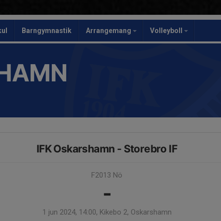
kul
Barngymnastik
Arrangemang
Volleyboll
SHAMN
IFK Oskarshamn - Storebro IF
F2013 Nö
-
1 jun 2024, 14:00, Kikebo 2, Oskarshamn