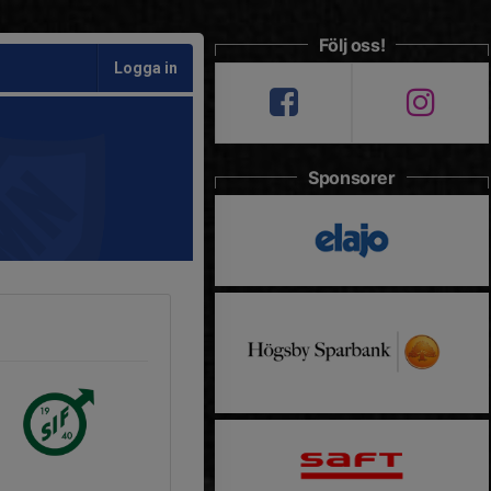
Följ oss!
Logga in
Sponsorer