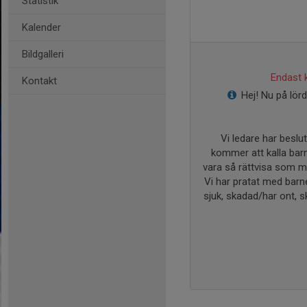
Statistik
Kalender
Bildgalleri
Endast k
Kontakt
Hej! Nu på lör
Vi ledare har beslut
kommer att kalla bar
vara så rättvisa som mö
Vi har pratat med barne
sjuk, skadad/har ont, sk