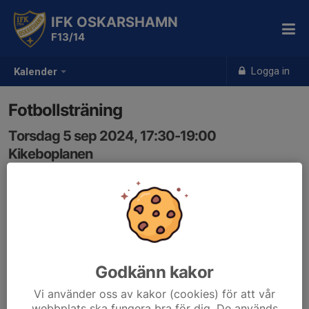
IFK OSKARSHAMN
F13/14
Logga in
Kalender
Fotbollsträning
Torsdag 5 sep 2024, 17:30-19:00
Kikeboplanen
Samling: 17:15, Klubbstugan vid Kikeboplanen
Godkänn kakor
Vi använder oss av kakor (cookies) för att vår
webbplats ska fungera bra för dig. De används