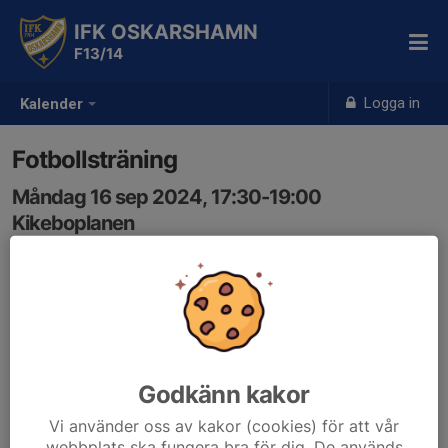
IFK OSKARSHAMN
F13/14
Logga in
Kalender
Fotbollsträning
Måndag 16 sep 2024, 17:30-19:00
Kikeboplanen
Samling: 17:15, Klubbstugan vid Kikeboplanen
Godkänn kakor
Vi använder oss av kakor (cookies) för att vår
webbplats ska fungera bra för dig. De används