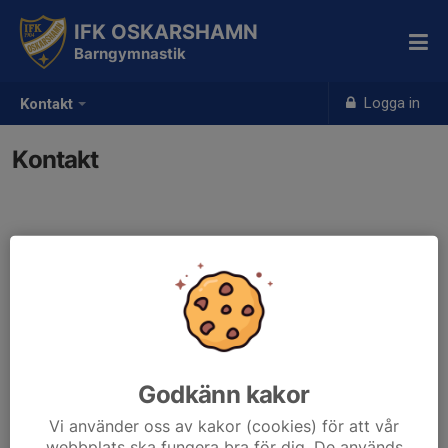
IFK OSKARSHAMN
Barngymnastik
Logga in
Kontakt
Kontakt
Kontaktpersoner
Frans Ebbeling
070-223 10 25
ebbelingsson@gmail.com
Godkänn kakor
Vi använder oss av kakor (cookies) för att vår
webbplats ska fungera bra för dig. De används