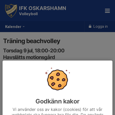
IFK OSKARSHAMN
Volleyboll
Logga in
Kalender
Träning beachvolley
Torsdag 9 jul, 18:00-20:00
Havslätts motionsgård
Samling: 18:00
Godkänn kakor
Vi använder oss av kakor (cookies) för att vår
webbplats ska fungera bra för dig. De används