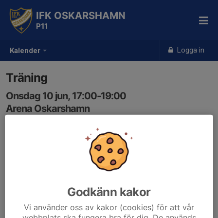
IFK OSKARSHAMN
P11
Logga in
Kalender
Träning
Onsdag 10 jun, 17:00-19:00
Arena Oskarshamn
Samling: 16:50
Träning på Arenan
Godkänn kakor
Vi använder oss av kakor (cookies) för att vår
webbplats ska fungera bra för dig. De används