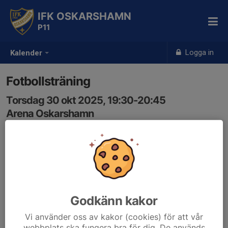
IFK OSKARSHAMN
P11
Logga in
Kalender
Fotbollsträning
Torsdag 30 okt 2025, 19:30-20:45
Arena Oskarshamn
Samling: 19:20
Träning på Arenan.
Tänk på att klä dig rätt utefter vädret.
Ha med dig ombyte till efter träningen så att du inte blir
nerkyld
Godkänn kakor
Vi använder oss av kakor (cookies) för att vår
webbplats ska fungera bra för dig. De används