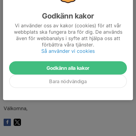
säsongsavslutningen 2025
Godkänn kakor
Vi ser fram emot en trivsam Fredag med följande
inslag:
Vi använder oss av kakor (cookies) för att vår
webbplats ska fungera bra för dig. De används
även för webbanalys i syfte att hjälpa oss att
- Information
förbättra våra tjänster.
- Mat ( Tacos )
Så använder vi cookies
- Prisutdelning
Godkänn alla kakor
Vänligen svara på kallelsen om ni kommer eller inte
Bara nödvändiga
samt eventuella syskon så att vi kan inhandla till rätt
antal.
Välkomna,