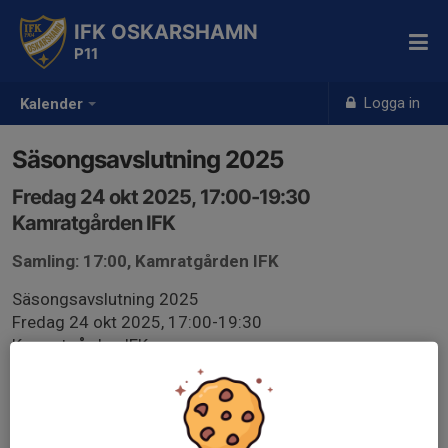
IFK OSKARSHAMN
P11
Logga in
Kalender
Säsongsavslutning 2025
Fredag 24 okt 2025, 17:00-19:30
Kamratgården IFK
Samling: 17:00, Kamratgården IFK
Säsongsavslutning 2025
Fredag 24 okt 2025, 17:00-19:30
Kamratgården IFK
Hej,
Vi välkomnar er föräldrar och syskon till