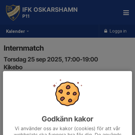
IFK OSKARSHAMN
P11
Logga in
Kalender
Internmatch
Torsdag 25 sep 2025, 17:00-19:00
Kikebo
Samling: 16:50
Internmatch
Godkänn kakor
Vi använder oss av kakor (cookies) för att vår
webbplats ska fungera bra för dig. De används