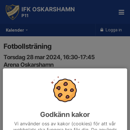
IFK OSKARSHAMN
P11
Logga in
Kalender
Fotbollsträning
Torsdag 28 mar 2024, 16:30-17:45
Arena Oskarshamn
Samling: 16:20
OBS !
Nya träningstider och ny plats
Godkänn kakor
Arena Oskarshamn
Tisdagar & Torsdagar 16.30 - 17.45
Vi använder oss av kakor (cookies) för att vår
webbplats ska fungera bra för dig. De används