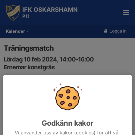
IFK OSKARSHAMN
P11
Logga in
Kalender
Träningsmatch
Lördag 10 feb 2024, 14:00-16:00
Ernemar konstgräs
Samling: 13:00, Ernemar Be-Ge hallen
Hej,
Träningsmatch mot Rödsle BK
Samling:
Godkänn kakor
13:00 Ernemar Konstgräs
Vi använder oss av kakor (cookies) för att vår