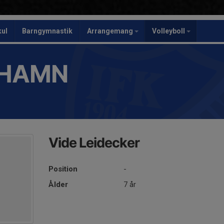
kul
Barngymnastik
Arrangemang
Volleyboll
SHAMN
Vide Leidecker
Position
-
Ålder
7 år