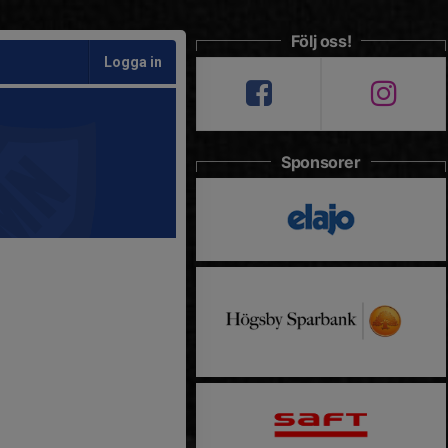
Följ oss!
Logga in
Sponsorer